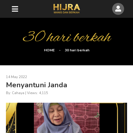
30 hari berkah
HOME
30 hari berkah
14 May 2022
Menyantuni Janda
By: Cahaya | Views: 4,115